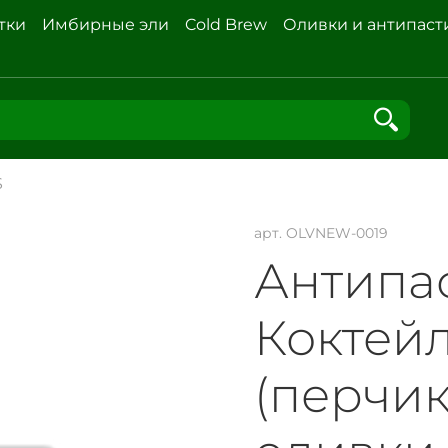
тки
Имбирные эли
Cold Brew
Оливки и антипаст
S
арт.
OLVNEW-0019
Антипа
Коктей
(перчик