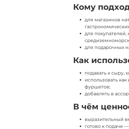
Кому подхо
для магазинов на
гастрономических
для покупателей, 
средиземноморск
для подарочных на
Как использ
подавать к сыру, х
использовать как 
фуршетов;
добавлять в ассо
В чём ценно
выразительный вк
готово к подаче 