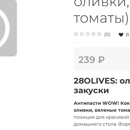
оливки
томаты),
(0)
В
239 ₽
28OLIVES: о
закуски
Антипасти WOW! Кокт
оливки, вяленые томат
позиция для красивой 
домашнего стола. Форма