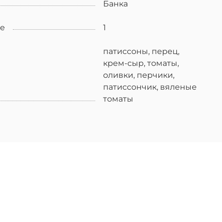
Банка
ке
1
патиссоны, перец,
крем-сыр, томаты,
оливки, перчики,
патиссончик, вяленые
томаты