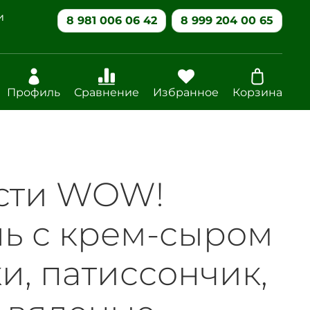
и
8 981 006 06 42
8 999 204 00 65
Профиль
Сравнение
Избранное
Корзина
сти WOW!
ль с крем-сыром
и, патиссончик,