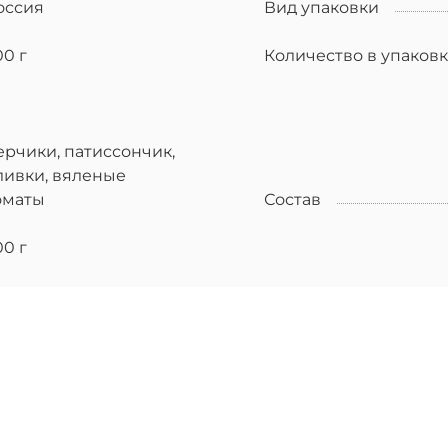
оссия
Вид упаковки
00 г
Количество в упаков
ерчики, патиссончик,
ливки, вяленые
оматы
Состав
00 г