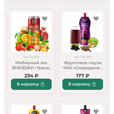
арт. EL3113
арт. MC3117
Имбирный эль
Фруктовое смузи
ЭНЕРДЖИ «Гранат
ЧИА «Смородина +
+ Лимонник +
Яблоко»
234 ₽
177 ₽
Гуарана», слабо
газированный
В корзину
В корзину