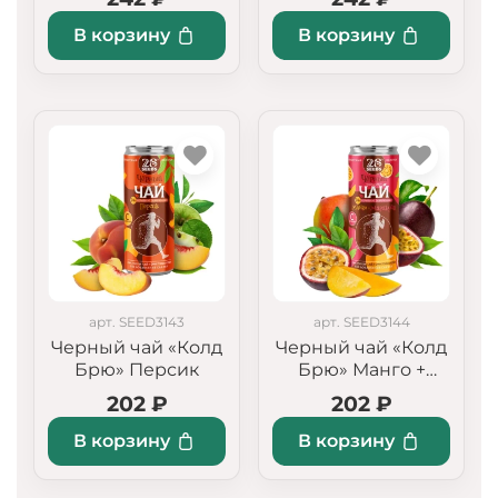
Ромашка», 250 мл
В корзину
В корзину
арт. SEED3143
арт. SEED3144
Черный чай «Колд
Черный чай «Колд
Брю» Персик
Брю» Манго +
Маракуйя
202 ₽
202 ₽
В корзину
В корзину