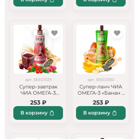
арт. SEED3129
арт. SEED3130
Супер-завтрак
Супер-ланч ЧИА
ЧИА ОМЕГА-3
ОМЕГА-3 «Банан +
«Лесные ягоды»
Манго»
253 ₽
253 ₽
В корзину
В корзину