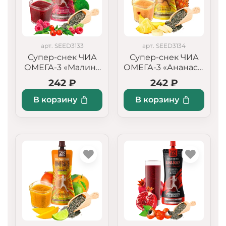
арт. SEED3133
арт. SEED3134
Супер-снек ЧИА
Супер-снек ЧИА
ОМЕГА-3 «Малина
ОМЕГА-3 «Ананас +
+ Шиповник»
Банан»
242 ₽
242 ₽
В корзину
В корзину