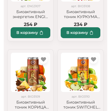
арт. ENG3107
арт. BIO3108
Биоактивный
Биоактивный
энергетик ENGIN
тоник КУРКУМА
«Тропический
«Апельсин + Сок
254 ₽
234 ₽
шторм»
кокоса + Гранат»,
слабо
В корзину
В корзину
газированный
арт. BIO3109
арт. BIO3110
Биоактивный
Биоактивный
тоник КОРИЦА
тоник SWITCHEL