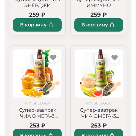
ЭНЕРДЖИ
ИММУНО
259 ₽
259 ₽
В корзину
В корзину
арт. SEED3127
арт. SEED3128
Супер-завтрак
Супер-завтрак
ЧИА ОМЕГА-3
ЧИА ОМЕГА-3
«Тропические
«Цитрусовый
253 ₽
253 ₽
фрукты»
твист»
В корзину
В корзину