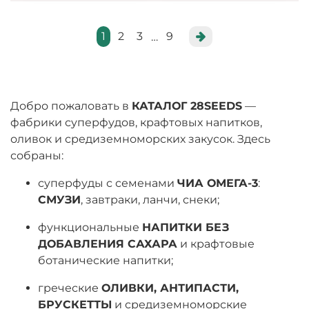
1
2
3
9
…
Добро пожаловать в
КАТАЛОГ 28SEEDS
—
фабрики суперфудов, крафтовых напитков,
оливок и средиземноморских закусок. Здесь
собраны:
суперфуды с семенами
ЧИА ОМЕГА-3
:
СМУЗИ
, завтраки, ланчи, снеки;
функциональные
НАПИТКИ БЕЗ
ДОБАВЛЕНИЯ САХАРА
и крафтовые
ботанические напитки;
греческие
ОЛИВКИ, АНТИПАСТИ,
БРУСКЕТТЫ
и средиземноморские