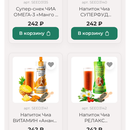
арт. SEED3135
арт. SEED3140
Супер-снек ЧИА
Напиток Чиа
ОМЕГА-3 «Манго +
СУПЕРФУД
Лайм»
«Энергия
242 ₽
242 ₽
Гуараны+Гранат»,
250 мл
В корзину
В корзину
арт. SEED3141
арт. SEED3142
Напиток Чиа
Напиток Чиа
ВИТАМИН «Ананас
РЕЛАКС
+ Куркума», 250 мл
«Шиповник +
242 ₽
242 ₽