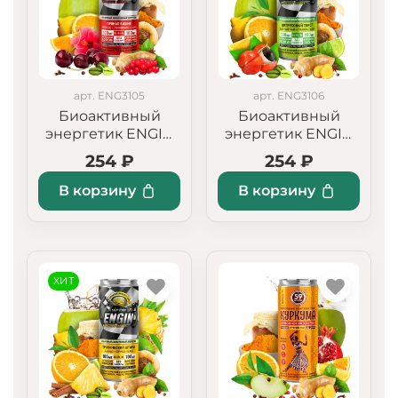
арт. ENG3105
арт. ENG3106
Биоактивный
Биоактивный
энергетик ENGIN
энергетик ENGIN
«Пряная вишня»
«Цитрусовый
254 ₽
254 ₽
твист»
В корзину
В корзину
ХИТ