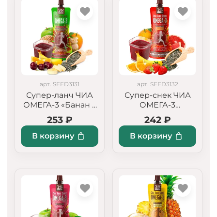
арт. SEED3131
арт. SEED3132
Супер-ланч ЧИА
Супер-снек ЧИА
ОМЕГА-3 «Банан +
ОМЕГА-3
Вишня»
«Клубника +
253 ₽
242 ₽
Апельсин»
В корзину
В корзину