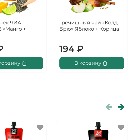
нек ЧИА
Гречишный чай «Колд
 «Манго +
Брю» Яблоко + Корица
₽
194 ₽
корзину
В корзину