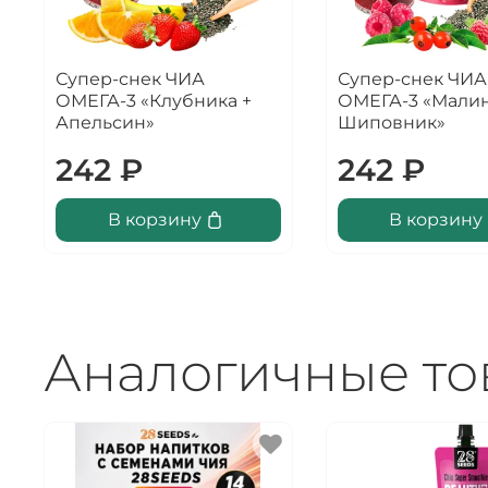
Супер-снек ЧИА
Супер-снек ЧИА
ОМЕГА-3 «Клубника +
ОМЕГА-3 «Малин
Апельсин»
Шиповник»
242 ₽
242 ₽
В корзину
В корзину
Аналогичные т