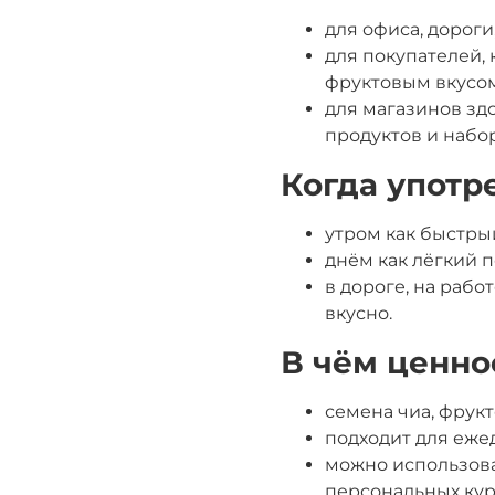
для офиса, дороги
для покупателей,
фруктовым вкусом
для магазинов зд
продуктов и набор
Когда употр
утром как быстрый
днём как лёгкий 
в дороге, на рабо
вкусно.
В чём ценно
семена чиа, фрук
подходит для еже
можно использова
персональных кур