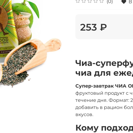
(0)
В
253 ₽
Чиа-суперфу
чиа для еже
Супер-завтрак ЧИА О
фруктовый продукт с чи
течение дня. Формат: 2
добавить в рацион бо
вкусов.
Кому подхо