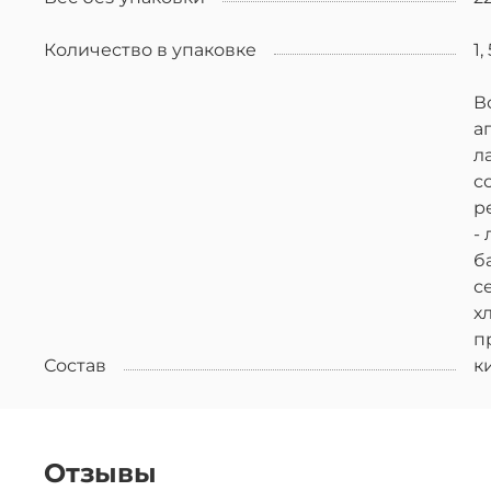
Количество в упаковке
1,
В
а
л
с
р
-
б
с
х
п
Состав
к
Отзывы