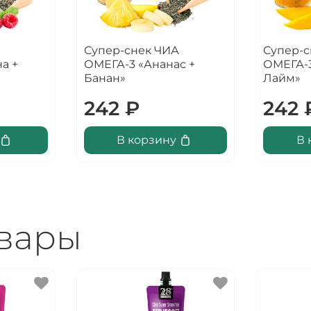
Супер-снек ЧИА
Супер-с
а +
ОМЕГА-3 «Ананас +
ОМЕГА-3
Банан»
Лайм»
242 ₽
242 
В корзину
В 
овары