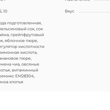
 5, 10
Вкус
ода подготовленная,
пельсиновый сок, сок
айма, грейпфрутовый
ок, яблочное пюре,
егулятор кислотности
 лимонная кислота,
анановое пюре,
емена чиа, овсяные
лопья, витаминный
ремикс ЕМ28304,
иноа хлопья