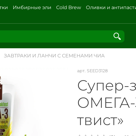
тки
Имбирные эли
Cold Brew
Оливки и антипаст
ЗАВТРАКИ И ЛАНЧИ С СЕМЕНАМИ ЧИА
арт.
SEED3128
Супер-
ОМЕГА-
твист»