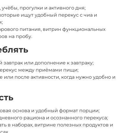
, учёбы, прогулки и активного дня;
 которые ищут удобный перекус с чиа и
;
орового питания, витрин функциональных
ов на пробу.
еблять
 завтрак или дополнение к завтраку;
перекус между приёмами пищи;
те или после активности, когда нужно удобно и
сть
товая основа и удобный формат порции;
дневного рациона и осознанного перекуса;
ть в наборах, витрине полезных продуктов и
сах.