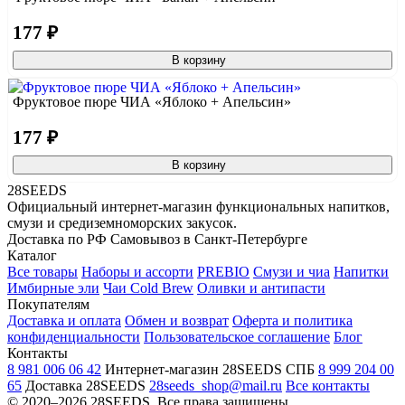
177 ₽
В корзину
Фруктовое пюре ЧИА «Яблоко + Апельсин»
177 ₽
В корзину
28SEEDS
Официальный интернет-магазин функциональных напитков,
смузи и средиземноморских закусок.
Доставка по РФ
Самовывоз в Санкт-Петербурге
Каталог
Все товары
Наборы и ассорти
PREBIO
Смузи и чиа
Напитки
Имбирные эли
Чаи Cold Brew
Оливки и антипасти
Покупателям
Доставка и оплата
Обмен и возврат
Оферта и политика
конфиденциальности
Пользовательское соглашение
Блог
Контакты
8 981 006 06 42
Интернет-магазин 28SEEDS СПБ
8 999 204 00
65
Доставка 28SEEDS
28seeds_shop@mail.ru
Все контакты
© 2020–2026 28SEEDS. Все права защищены.