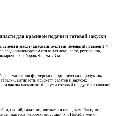
В корзину
пасти для красивой подачи и готовой закуски
 сыром в масле (красный, желтый, зелёный) / размер 3-4
в средиземноморском стиле для дома, кафе, ресторанов,
одарочных наборов. Формат: 3 кг.
 баров, магазинов фермерских и органических продуктов;
арелки, антипасти, брускетт, салатов и закусок;
орым важны насыщенный вкус и готовый продукт без сложной
лебом, пастой, салатами, мясными и овощными блюдами;
не деликатесов, наборах, дегустациях и HoReCa-меню;