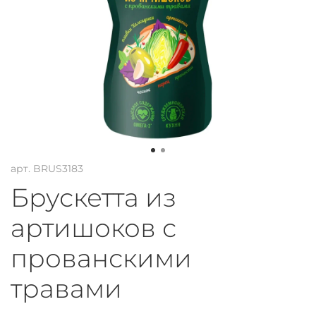
арт.
BRUS3183
Брускетта из
артишоков с
прованскими
травами