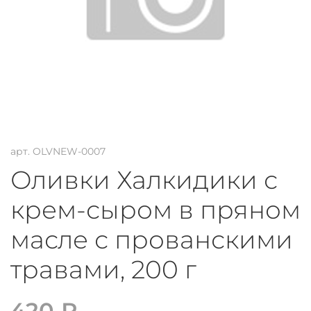
арт.
OLVNEW-0007
Оливки Халкидики с
крем-сыром в пряном
масле с прованскими
травами, 200 г
420 ₽