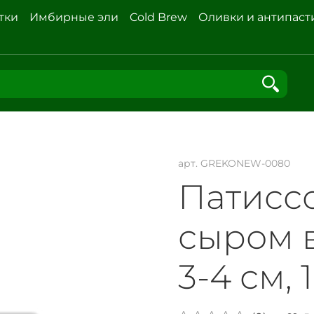
тки
Имбирные эли
Cold Brew
Оливки и антипаст
арт.
GREKONEW-0080
Патисс
сыром в
3-4 см, 1