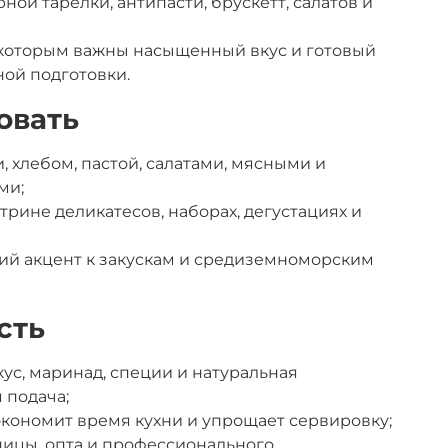
ой тарелки, антипасти, брускетт, салатов и
 которым важны насыщенный вкус и готовый
ной подготовки.
овать
, хлебом, пастой, салатами, мясными и
ми;
трине деликатесов, наборах, дегустациях и
кий акцент к закускам и средиземноморским
сть
ус, маринад, специи и натуральная
 подача;
экономит время кухни и упрощает сервировку;
ницы, опта и профессионального