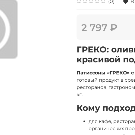
(0)
В
2 797 ₽
ГРЕКО: олив
красивой по
Патиссоны «ГРЕКО» с с
готовый продукт в сре
ресторанов, гастроном
кг.
Кому подхо
для кафе, рестора
органических про