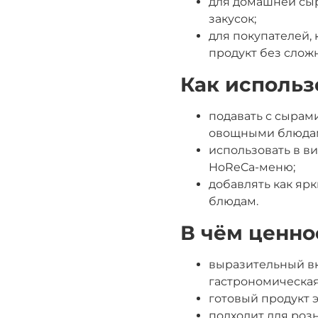
для домашней сырн
закусок;
для покупателей,
продукт без слож
Как использ
подавать с сырами
овощными блюда
использовать в ви
HoReCa-меню;
добавлять как яр
блюдам.
В чём ценно
выразительный вк
гастрономическая
готовый продукт 
подходит для роз