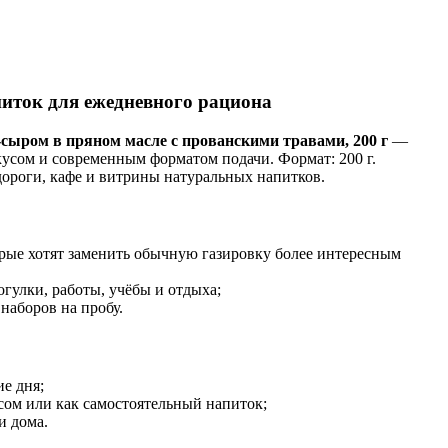
ток для ежедневного рациона
сыром в пряном масле с прованскими травами, 200 г
—
кусом и современным форматом подачи. Формат: 200 г.
дороги, кафе и витрины натуральных напитков.
орые хотят заменить обычную газировку более интересным
огулки, работы, учёбы и отдыха;
 наборов на пробу.
е дня;
усом или как самостоятельный напиток;
и дома.