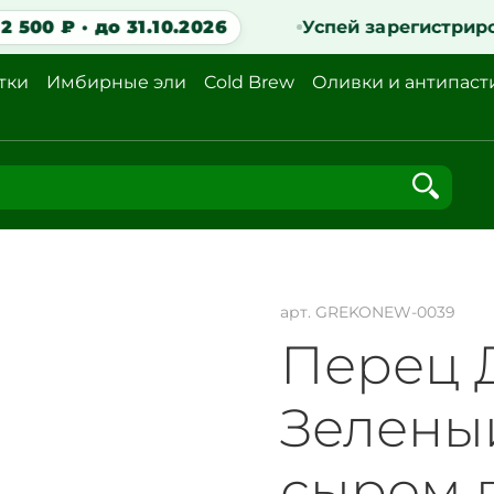
500 ₽ · до 31.10.2026
Успей зарегистриров
тки
Имбирные эли
Cold Brew
Оливки и антипаст
арт.
GREKONEW-0039
Перец
Зелены
сыром в