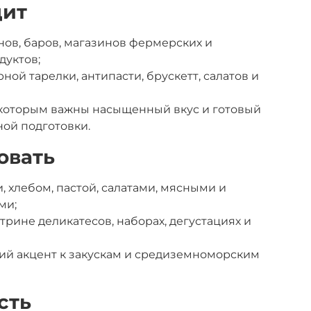
дит
нов, баров, магазинов фермерских и
дуктов;
ой тарелки, антипасти, брускетт, салатов и
 которым важны насыщенный вкус и готовый
ной подготовки.
овать
, хлебом, пастой, салатами, мясными и
ми;
трине деликатесов, наборах, дегустациях и
кий акцент к закускам и средиземноморским
сть