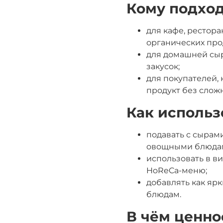
Кому подхо
для кафе, рестора
органических про
для домашней сырн
закусок;
для покупателей,
продукт без слож
Как использ
подавать с сырами
овощными блюда
использовать в ви
HoReCa-меню;
добавлять как яр
блюдам.
В чём ценно