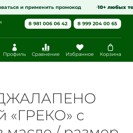
аться и применить промокод
10+ любых това
и
8 981 006 06 42
8 999 204 00 65
Профиль
Сравнение
Избранное
Корзина
 ДЖАЛАПЕНО
й «ГРЕКО» с
 масле / размер