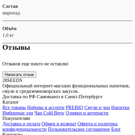
Состав
маринад
Объём
1,0 кг
Отзывы
Отзывов еще никто не оставлял
Написать отзыв
28SEEDS
Официальный интернет-магазин функциональных напитков,
смузи и средиземноморских закусок.
Доставка по РФ
Самовывоз в Санкт-Петербурге
Каталог
Все товары
Наборы и ассорти
PREBIO
Смузи и чиа
Напитки
Имбирные эли
Чаи Cold Brew
Оливки и антипасти
Покупателям
Доставка и оплата
Обмен и возврат
Оферта и политика
конфиденциальности
Пользовательское соглашение
Блог
Контакты