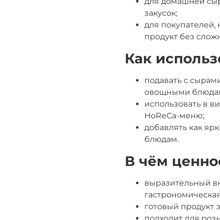
для домашней сырн
закусок;
для покупателей,
продукт без слож
Как использ
подавать с сырами
овощными блюда
использовать в ви
HoReCa-меню;
добавлять как яр
блюдам.
В чём ценно
выразительный вк
гастрономическая
готовый продукт 
подходит для роз