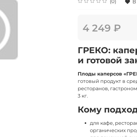
(0)
В
4 249 ₽
ГРЕКО: капе
и готовой з
Плоды каперсов «ГРЕК
готовый продукт в сре
ресторанов, гастроном
3 кг.
Кому подхо
для кафе, рестора
органических про