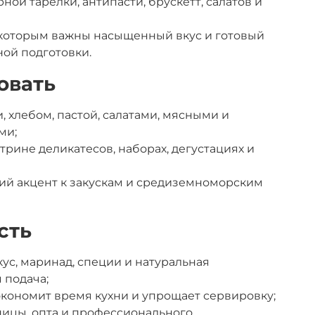
ой тарелки, антипасти, брускетт, салатов и
 которым важны насыщенный вкус и готовый
ной подготовки.
овать
, хлебом, пастой, салатами, мясными и
ми;
трине деликатесов, наборах, дегустациях и
кий акцент к закускам и средиземноморским
сть
ус, маринад, специи и натуральная
 подача;
экономит время кухни и упрощает сервировку;
ницы, опта и профессионального