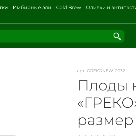
тки
Имбирные эли
Cold Brew
Оливки и антипаст
арт.
GREKONEW-0032
Плоды 
«ГРЕКО»
размер 1