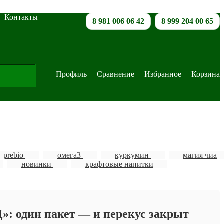
Контакты
8 981 006 06 42
8 999 204 00 65
Профиль
Сравнение
Избранное
Корзина
prebio
омега3
куркумин
магия чиа
новинки
крафтовые напитки
 один пакет — и перекус закрыт