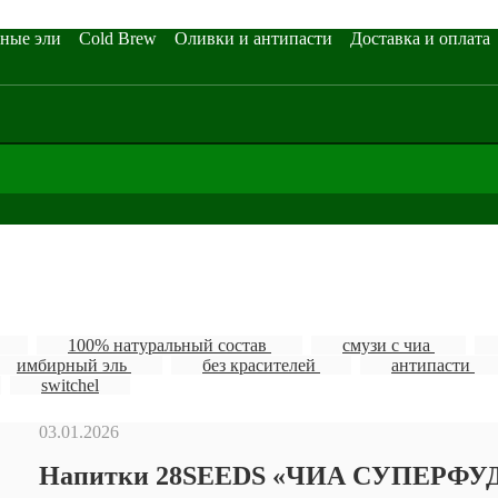
ные эли
Cold Brew
Оливки и антипасти
Доставка и оплата
100% натуральный состав
смузи с чиа
имбирный эль
без красителей
антипасти
switchel
03.01.2026
Напитки 28SEEDS «ЧИА СУПЕРФУД»: