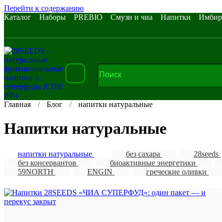
Перейти к содержанию
Каталог
Наборы
PREBIO
Смузи и чиа
Напитки
Имбир
Главная
Блог
напитки натуральные
напитки натуральные
напитки натуральные
без сахара
28seeds
без консервантов
биоактивные энергетики
59NORTH
ENGIN
греческие оливки