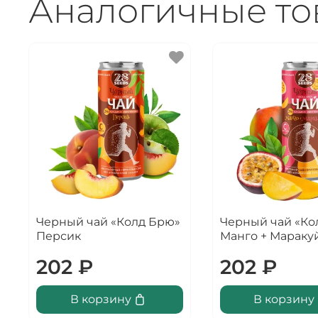
Аналогичные т
Черный чай «Колд Брю»
Черный чай «Ко
Персик
Манго + Мараку
202 ₽
202 ₽
В корзину
В корзину