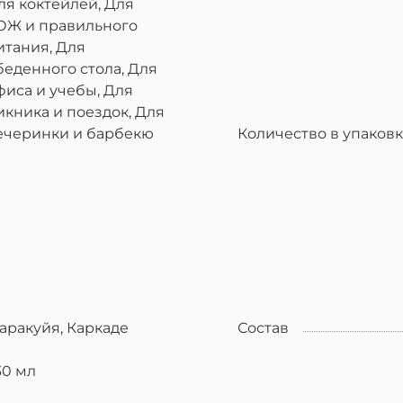
ля коктейлей, Для
ОЖ и правильного
итания, Для
беденного стола, Для
фиса и учебы, Для
икника и поездок, Для
ечеринки и барбекю
Количество в упаков
аракуйя, Каркаде
Состав
30 мл