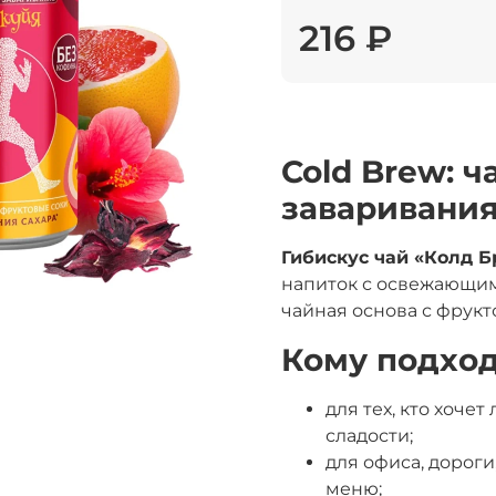
216 ₽
Cold Brew: 
заваривани
Гибискус чай «Колд 
напиток с освежающим 
чайная основа с фрук
Кому подхо
для тех, кто хоче
сладости;
для офиса, дороги
меню;