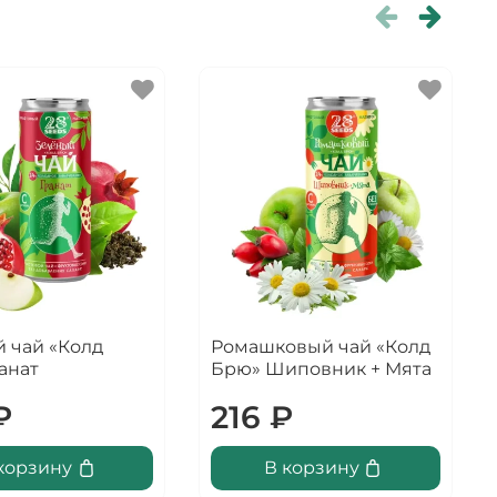
 чай «Колд
Ромашковый чай «Колд
анат
Брю» Шиповник + Мята
₽
216 ₽
корзину
В корзину