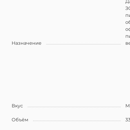
Д
З
п
о
о
п
Назначение
в
Вкус
М
Объём
3