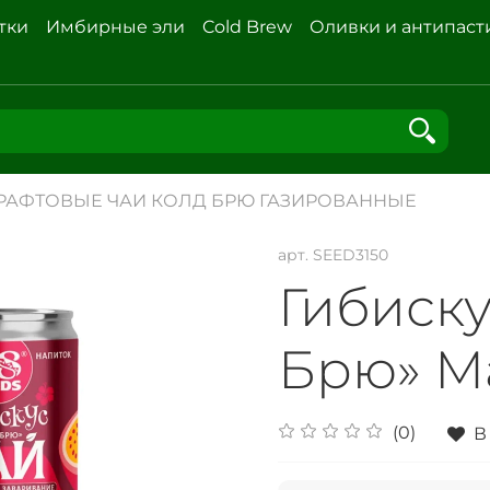
тки
Имбирные эли
Cold Brew
Оливки и антипаст
РАФТОВЫЕ ЧАИ КОЛД БРЮ ГАЗИРОВАННЫЕ
арт.
SEED3150
Гибиску
Брю» М
(0)
В