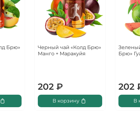
лд Брю»
Черный чай «Колд Брю»
Зеленый
Манго + Маракуйя
Брю» Гу
202 ₽
202 
В корзину
В 