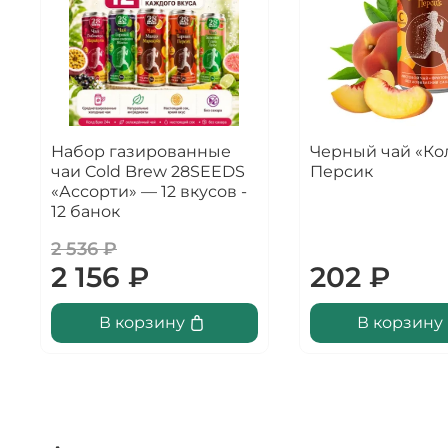
Набор газированные
Черный чай «Ко
чаи Cold Brew 28SEEDS
Персик
«Ассорти» — 12 вкусов -
12 банок
2 536 ₽
2 156 ₽
202 ₽
В корзину
В корзину