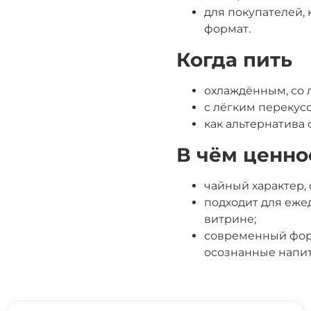
для покупателей, 
формат.
Когда пить
охлаждённым, со 
с лёгким перекусо
как альтернатива 
В чём ценно
чайный характер,
подходит для еже
витрине;
современный форм
осознанные напит