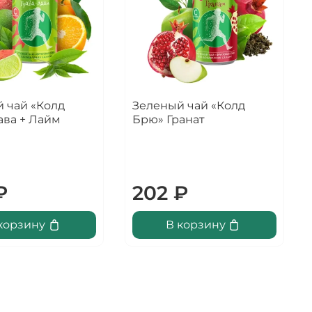
 чай «Колд
Зеленый чай «Колд
ава + Лайм
Брю» Гранат
₽
202 ₽
корзину
В корзину