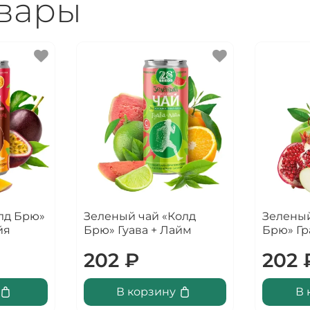
овары
лд Брю»
Зеленый чай «Колд
Зеленый
йя
Брю» Гуава + Лайм
Брю» Гр
202 ₽
202 
В корзину
В 