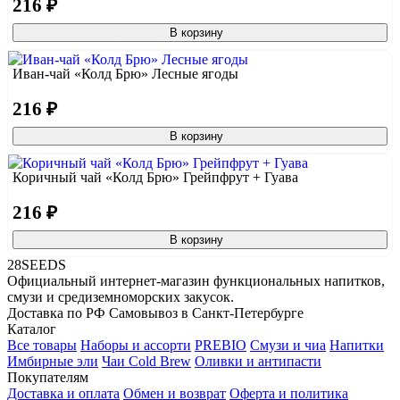
216 ₽
В корзину
Иван-чай «Колд Брю» Лесные ягоды
216 ₽
В корзину
Коричный чай «Колд Брю» Грейпфрут + Гуава
216 ₽
В корзину
28SEEDS
Официальный интернет-магазин функциональных напитков,
смузи и средиземноморских закусок.
Доставка по РФ
Самовывоз в Санкт-Петербурге
Каталог
Все товары
Наборы и ассорти
PREBIO
Смузи и чиа
Напитки
Имбирные эли
Чаи Cold Brew
Оливки и антипасти
Покупателям
Доставка и оплата
Обмен и возврат
Оферта и политика