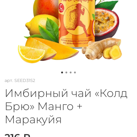
арт.
SEED3152
Имбирный чай «Колд
Брю» Манго +
Маракуйя