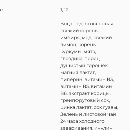
ке
1, 12
Вода подготовленная,
свежий корень
имбиря, мёд, свежий
лимон, корень
куркумы, мята,
гвоздика, перец
душистый горошек,
магния лактат,
пиперин, витамин В3,
витамин В5, витамин
В6, экстракт корицы,
грейпфрутовый сок,
цинка лактат, сок гуавы,
Зеленый листовой чай
24 часа холодного
заваривания, инулин