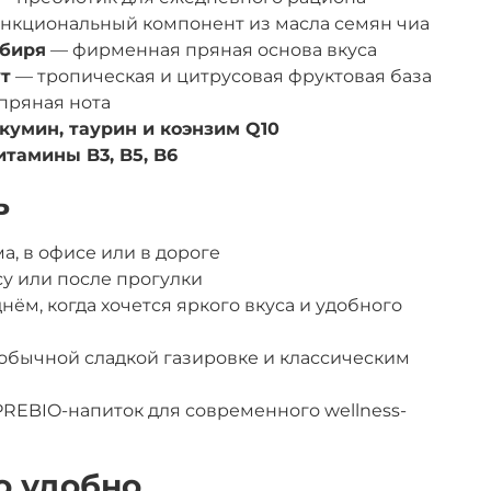
нкциональный компонент из масла семян чиа
мбиря
— фирменная пряная основа вкуса
ут
— тропическая и цитрусовая фруктовая база
пряная нота
кумин, таурин и коэнзим Q10
итамины B3, B5, B6
ь
, в офисе или в дороге
су или после прогулки
ём, когда хочется яркого вкуса и удобного
 обычной сладкой газировке и классическим
REBIO-напиток для современного wellness-
о удобно