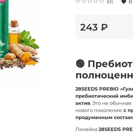
(0)
В
243 ₽
🟢 Пребио
полноценн
28SEEDS PREBIO «Гуав
пребиотический имб
актив
. Это не обычна
нового поколения:
с п
продуманным состав
Линейка
28SEEDS PRE