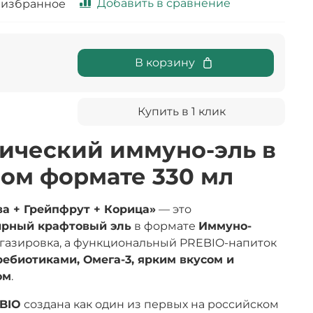
Добавить в сравнение
 избранное
В корзину
Купить в 1 клик
тический иммуно-эль в
ом формате 330 мл
а + Грейпфрут + Корица»
— это
ирный крафтовый эль
в формате
Иммуно-
я газировка, а функциональный PREBIO-напиток
ребиотиками, Омега-3, ярким вкусом и
ом
.
BIO
создана как один из первых на российском