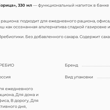
орица», 330 мл
— функциональный напиток в банке 
ациона: подходит для ежедневного рациона, офиса, д
ош как осознанная альтернатива сладкой газировке
 Пребиотики. Без добавленного сахара. Содержит са
РЕБИО
Бренд
оссия
Вид упаковки
ля ежедневного
ациона, Для дома и
фиса, В дорогу, Для
ктивного дня,