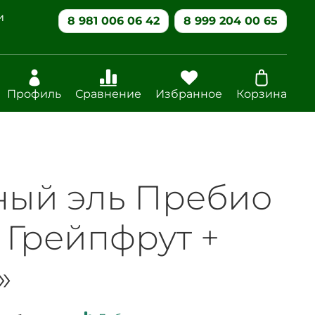
и
8 981 006 06 42
8 999 204 00 65
Профиль
Сравнение
Избранное
Корзина
ый эль Пребио
+ Грейпфрут +
»