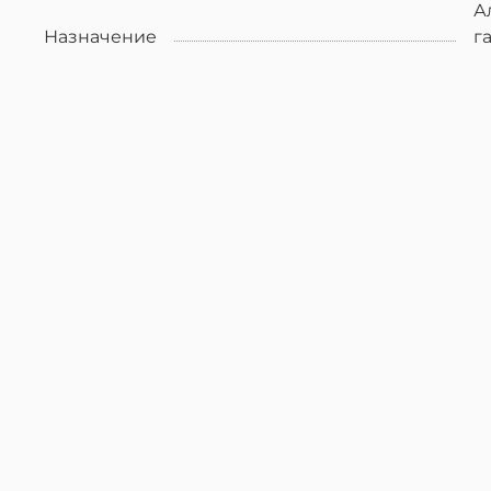
А
Назначение
г