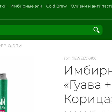
тки
Имбирные эли
Cold Brew
Оливки и антипаст
EBIO-ЭЛИ
арт.
NEWELG-3106
Имбирн
«Гуава 
Корица