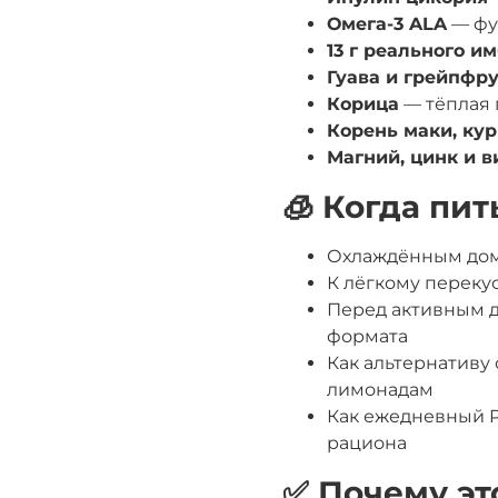
Омега-3 ALA
— фу
13 г реального и
Гуава и грейпфр
Корица
— тёплая 
Корень маки, кур
Магний, цинк и в
🧊 Когда пит
Охлаждённым дома
К лёгкому переку
Перед активным дн
формата
Как альтернативу
лимонадам
Как ежедневный P
рациона
✅ Почему эт