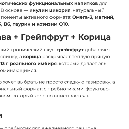
иотических функциональных напитков
для
 В основе —
инулин цикория
, натуральный
омпоненты активного формата:
Омега-3, магний,
, B6, таурин и коэнзим Q10
.
уава + Грейпфрут + Корица
гкий тропический вкус,
грейпфрут
добавляет
слинку, а
корица
раскрывает тёплую пряную
—
13 г реального имбиря
, который делает эль
апоминающимся.
то хочет выбрать не просто сладкую газировку, а
альный формат: с пребиотиками, фруктово-
авом, который хорошо вписывается в
и
— пребиотик для ежедневного рациона