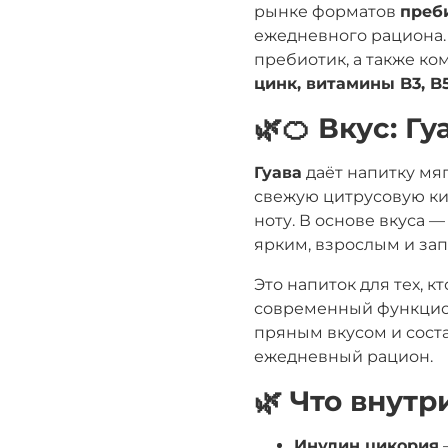
рынке форматов
преб
ежедневного рациона.
пребиотик, а также к
цинк, витамины B3, B5
🌿🍊 Вкус: Г
Гуава
даёт напитку мя
свежую цитрусовую ки
ноту. В основе вкуса 
ярким, взрослым и з
Это напиток для тех, к
современный функцион
пряным вкусом и сост
ежедневный рацион.
🌿 Что внутр
Инулин цикория