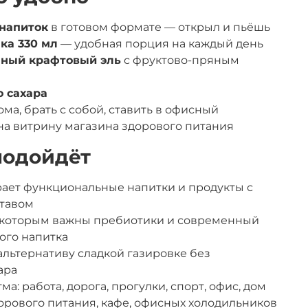
напиток
в готовом формате — открыл и пьёшь
ка 330 мл
— удобная порция на каждый день
нный крафтовый эль
с фруктово-пряным
о сахара
ма, брать с собой, ставить в офисный
на витрину магазина здорового питания
 подойдёт
ирает функциональные напитки и продукты с
тавом
, которым важны пребиотики и современный
ого напитка
 альтернативу сладкой газировке без
ара
ма: работа, дорога, прогулки, спорт, офис, дом
орового питания, кафе, офисных холодильников