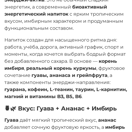
энергетик, а современный
биоактивный
энергетический напиток
с ярким тропическим
вкусом, имбирным характером и продуманным
функциональным составом.
Напиток создан для насыщенного ритма дня:
работа, учёба, дорога, активный график, спорт и
моменты, когда хочется выбрать бодрый формат
без добавленного сахара. В основе —
корень
имбиря
,
реальный корень куркумы
, фруктовое
сочетание
гуавы, ананаса и грейпфрута
, а
также компоненты энерджи-направления:
гуарана, кофеин, L-теанин, таурин, L-карнитин,
магний и витамины B3, B5, B6
.
🍍🌿 Вкус: Гуава + Ананас + Имбирь
Гуава
даёт мягкий тропический вкус,
ананас
добавляет сочную фруктовую яркость, а
имбирь