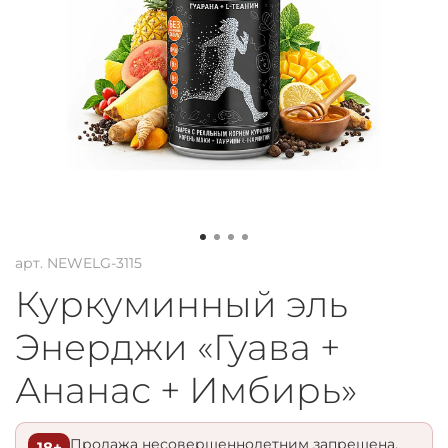
арт.
NEWELG-3115
Куркуминный эль
Энерджи «Гуава +
Ананас + Имбирь»
Продажа несовершеннолетним запрещена.
18+