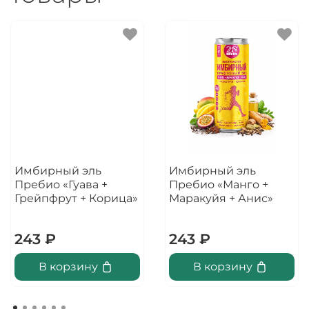
Имбирный эль
Имбирный эль
Пребио «Гуава +
Пребио «Манго +
Грейпфрут + Корица»
Маракуйя + Анис»
243 ₽
243 ₽
В корзину
В корзину