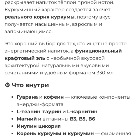
раскрывает напиток тёплой пряной нотой.
Куркуминный характер создаётся за счёт
реального корня куркумы
, поэтому вкус
получается насыщенным, взрослым и
запоминающимся.
Это хороший выбор для тех, кто ищет не просто
энергетический напиток, а
функциональный
крафтовый эль
с необычной вкусовой
архитектурой, натуральными вкусовыми
сочетаниями и удобным форматом 330 мл.
⚙️ Что внутри
Гуарана
и
кофеин
— ключевые компоненты
энерджи-формата
L-теанин
,
таурин
и
L-карнитин
Магний
и витамины
B3, B5, B6
Инулин цикория
Корень куркумы и куркумин
— фирменная