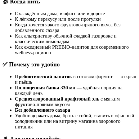
🧊 Когда пить
Охлаждённым дома, в офисе или в дороге
К лёгкому перекусу или после прогулки
Когда хочется яркого фруктово-пряного вкуса без
добавленного сахара
Как альтернативу обычной сладкой газировке и
классическим лимонадам
Как ежедневный PREBIO-напиток для современного
wellness-рациона
✅ Почему это удобно
Пребиотический напиток
в готовом формате — открыл
и пьёшь
Полноценная банка 330 мл
— удобная порция на
каждый день
Среднегазированный крафтовый эль
с мягким
фруктово-пряным вкусом
Без добавленного сахара
Удобно держать дома, брать с собой, ставить в офисный
холодильник или на витрину магазина здорового
питания
🥤 Для кого подойдёт