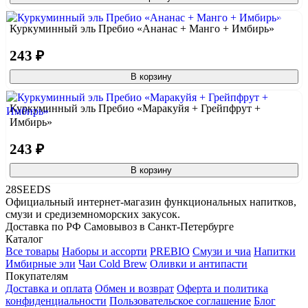
Куркуминный эль Пребио «Ананас + Манго + Имбирь»
243 ₽
В корзину
Куркуминный эль Пребио «Маракуйя + Грейпфрут +
Имбирь»
243 ₽
В корзину
28SEEDS
Официальный интернет-магазин функциональных напитков,
смузи и средиземноморских закусок.
Доставка по РФ
Самовывоз в Санкт-Петербурге
Каталог
Все товары
Наборы и ассорти
PREBIO
Смузи и чиа
Напитки
Имбирные эли
Чаи Cold Brew
Оливки и антипасти
Покупателям
Доставка и оплата
Обмен и возврат
Оферта и политика
конфиденциальности
Пользовательское соглашение
Блог