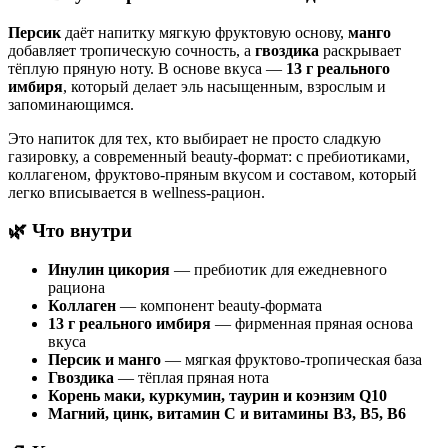
Персик
даёт напитку мягкую фруктовую основу,
манго
добавляет тропическую сочность, а
гвоздика
раскрывает
тёплую пряную ноту. В основе вкуса —
13 г реального
имбиря
, который делает эль насыщенным, взрослым и
запоминающимся.
Это напиток для тех, кто выбирает не просто сладкую
газировку, а современный beauty-формат: с пребиотиками,
коллагеном, фруктово-пряным вкусом и составом, который
легко вписывается в wellness-рацион.
🌿 Что внутри
Инулин цикория
— пребиотик для ежедневного
рациона
Коллаген
— компонент beauty-формата
13 г реального имбиря
— фирменная пряная основа
вкуса
Персик и манго
— мягкая фруктово-тропическая база
Гвоздика
— тёплая пряная нота
Корень маки, куркумин, таурин и коэнзим Q10
Магний, цинк, витамин C и витамины B3, B5, B6