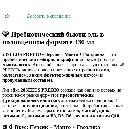
Добавить в сравнение
(0)
🩷 Пребиотический бьюти-эль в
полноценном формате 330 мл
28SEEDS PREBIO «Персик + Манго + Гвоздика»
— это
пребиотический имбирный крафтовый эль
в формате
Бьюти-актив
. Это не обычная газировка, а функциональный
PREBIO-напиток нового поколения:
с пребиотиками,
коллагеном, ярким фруктово-пряным вкусом и
продуманным составом
.
Линейка
28SEEDS PREBIO
создана как один из первых на
российском рынке форматов
пребиотических
функциональных напитков
для ежедневного рациона. В
основе —
инулин цикория
, натуральный пребиотик, а также
компоненты beauty-формата:
коллаген, магний, цинк,
витамин C, витамины B3, B5, B6, таурин и коэнзим Q10
.
🍑🥭 Вкус: Персик + Манго + Гвоздика