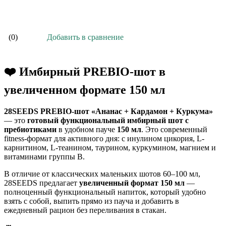
В корзину
Добавить в сравнение
(0)
❤️ Имбирный PREBIO-шот в
увеличенном формате 150 мл
28SEEDS PREBIO-шот «Ананас + Кардамон + Куркума»
— это
готовый функциональный имбирный шот с
пребиотиками
в удобном пауче
150 мл
. Это современный
fitness-формат для активного дня: с инулином цикория, L-
карнитином, L-теанином, таурином, куркумином, магнием и
витаминами группы B.
В отличие от классических маленьких шотов 60–100 мл,
28SEEDS предлагает
увеличенный формат 150 мл
—
полноценный функциональный напиток, который удобно
взять с собой, выпить прямо из пауча и добавить в
ежедневный рацион без переливания в стакан.