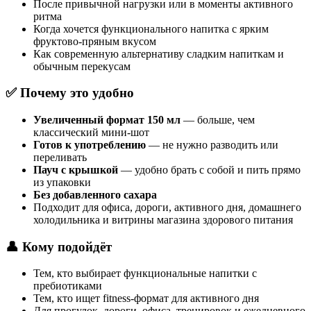
После привычной нагрузки или в моменты активного
ритма
Когда хочется функционального напитка с ярким
фруктово-пряным вкусом
Как современную альтернативу сладким напиткам и
обычным перекусам
✅ Почему это удобно
Увеличенный формат 150 мл
— больше, чем
классический мини-шот
Готов к употреблению
— не нужно разводить или
переливать
Пауч с крышкой
— удобно брать с собой и пить прямо
из упаковки
Без добавленного сахара
Подходит для офиса, дороги, активного дня, домашнего
холодильника и витрины магазина здорового питания
👤 Кому подойдёт
Тем, кто выбирает функциональные напитки с
пребиотиками
Тем, кто ищет fitness-формат для активного дня
Для прогулок, дороги, офиса, тренировок и ежедневного