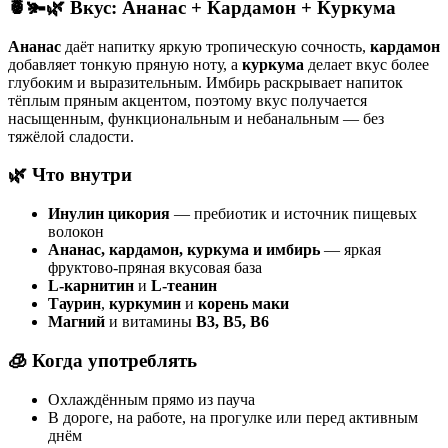
🍍🫚🌿 Вкус: Ананас + Кардамон + Куркума
Ананас
даёт напитку яркую тропическую сочность,
кардамон
добавляет тонкую пряную ноту, а
куркума
делает вкус более
глубоким и выразительным. Имбирь раскрывает напиток
тёплым пряным акцентом, поэтому вкус получается
насыщенным, функциональным и небанальным — без
тяжёлой сладости.
🌿 Что внутри
Инулин цикория
— пребиотик и источник пищевых
волокон
Ананас, кардамон, куркума и имбирь
— яркая
фруктово-пряная вкусовая база
L-карнитин
и
L-теанин
Таурин
,
куркумин
и
корень маки
Магний
и витамины
B3, B5, B6
🧊 Когда употреблять
Охлаждённым прямо из пауча
В дороге, на работе, на прогулке или перед активным
днём