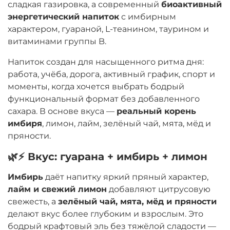
сладкая газировка, а современный
биоактивный
энергетический напиток
с имбирным
характером, гуараной, L-теанином, таурином и
витаминами группы B.
Напиток создан для насыщенного ритма дня:
работа, учёба, дорога, активный график, спорт и
моменты, когда хочется выбрать бодрый
функциональный формат без добавленного
сахара. В основе вкуса —
реальный корень
имбиря
, лимон, лайм, зелёный чай, мята, мёд и
пряности.
🌿⚡ Вкус: гуарана + имбирь + лимон
Имбирь
даёт напитку яркий пряный характер,
лайм и свежий лимон
добавляют цитрусовую
свежесть, а
зелёный чай, мята, мёд и пряности
делают вкус более глубоким и взрослым. Это
бодрый крафтовый эль без тяжёлой сладости —