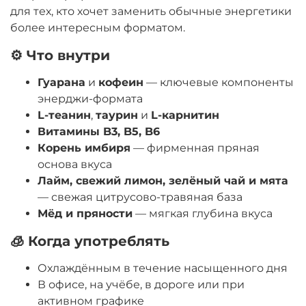
для тех, кто хочет заменить обычные энергетики
более интересным форматом.
⚙️ Что внутри
Гуарана
и
кофеин
— ключевые компоненты
энерджи-формата
L-теанин
,
таурин
и
L-карнитин
Витамины B3, B5, B6
Корень имбиря
— фирменная пряная
основа вкуса
Лайм, свежий лимон, зелёный чай и мята
— свежая цитрусово-травяная база
Мёд и пряности
— мягкая глубина вкуса
🧊 Когда употреблять
Охлаждённым в течение насыщенного дня
В офисе, на учёбе, в дороге или при
активном графике