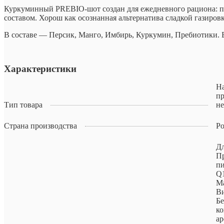
Куркуминный PREBIO-шот создан для ежедневного рациона: под
составом. Хорош как осознанная альтернатива сладкой газиро
В составе — Персик, Манго, Имбирь, Куркумин, Пребиотики. Б
Характеристики
Н
п
Тип товара
не
Страна производства
Ро
Дл
П
пи
Q1
Ма
Ви
Бе
ко
ар