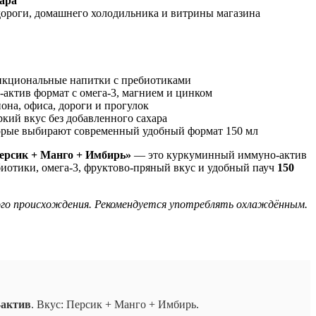
хара
дороги, домашнего холодильника и витрины магазина
ункциональные напитки с пребиотиками
-актив формат с омега-3, магнием и цинком
она, офиса, дороги и прогулок
ркий вкус без добавленного сахара
торые выбирают современный удобный формат 150 мл
рсик + Манго + Имбирь»
— это куркуминный иммуно-актив
биотики, омега-3, фруктово-пряный вкус и удобный пауч
150
го происхождения. Рекомендуется употреблять охлаждённым.
актив
. Вкус: Персик + Манго + Имбирь.