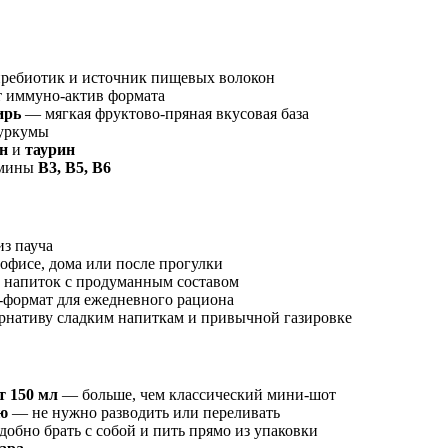
ребиотик и источник пищевых волокон
 иммуно-актив формата
ирь
— мягкая фруктово-пряная вкусовая база
куркумы
н
и
таурин
амины
B3, B5, B6
з пауча
в офисе, дома или после прогулки
ь напиток с продуманным составом
формат для ежедневного рациона
рнативу сладким напиткам и привычной газировке
 150 мл
— больше, чем классический мини-шот
ю
— не нужно разводить или переливать
обно брать с собой и пить прямо из упаковки