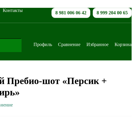
Контакты
8 981 006 06 42
8 999 204 00 65
Профиль
Сравнение
Избранное
Корзина
 Пребио-шот «Персик +
ирь»
внение
В корзину