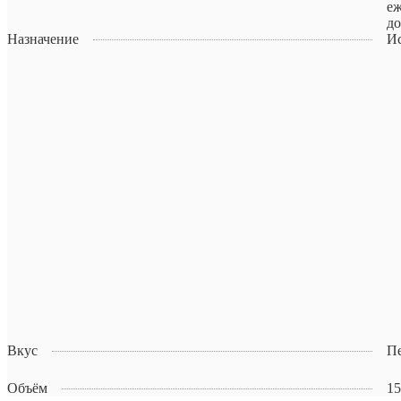
еж
до
Назначение
Ис
Вкус
Пе
Объём
15