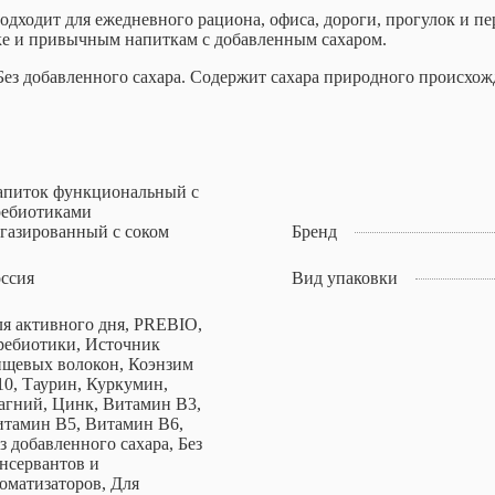
ходит для ежедневного рациона, офиса, дороги, прогулок и пе
вке и привычным напиткам с добавленным сахаром.
ез добавленного сахара. Содержит сахара природного происхож
апиток функциональный с
ребиотиками
газированный с соком
Бренд
ссия
Вид упаковки
я активного дня, PREBIO,
ребиотики, Источник
щевых волокон, Коэнзим
0, Таурин, Куркумин,
гний, Цинк, Витамин B3,
тамин B5, Витамин B6,
з добавленного сахара, Без
нсервантов и
оматизаторов, Для