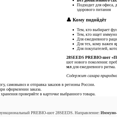
Без добавленного са
Подходит для офиса, 
здорового питания
👤 Кому подойдёт
Тем, кто выбирает ф
Тем, кто ищет иммуно
Для ежедневного раци
Для тех, кому важен я
Для покупателей, ко
28SEEDS PREBIO-шот «Пе
шот нового поколения: пре
мл
для ежедневного ритма.
Содержит сахара природно
гу, самовывоз и отправка заказов в регионы России.
ри оформлении заказа.
я хранения проверяйте в карточке выбранного товара.
ункциональный PREBIO-шот 28SEEDS. Направление:
Иммуно-