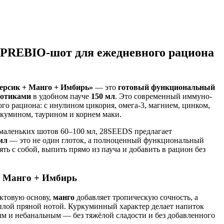
PREBIO-шот для ежедневного рациона
рсик + Манго + Имбирь»
— это
готовый функциональный
иотиками
в удобном пауче
150 мл
. Это современный иммуно-
го рациона: с инулином цикория, омега-3, магнием, цинком,
ркумином, таурином и корнем маки.
 маленьких шотов 60–100 мл, 28SEEDS предлагает
мл
— это не один глоток, а полноценный функциональный
ять с собой, выпить прямо из пауча и добавить в рацион без
+ Манго + Имбирь
ктовую основу,
манго
добавляет тропическую сочность, а
плой пряной нотой. Куркуминный характер делает напиток
м и небанальным — без тяжёлой сладости и без добавленного