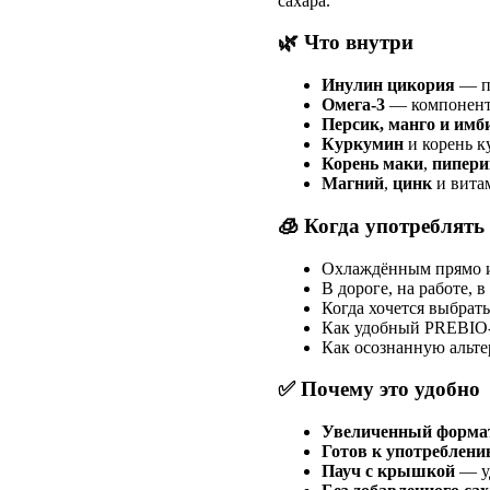
сахара.
🌿 Что внутри
Инулин цикория
— п
Омега-3
— компонент
Персик, манго и имб
Куркумин
и корень 
Корень маки
,
пипери
Магний
,
цинк
и вит
🧊 Когда употреблять
Охлаждённым прямо и
В дороге, на работе, 
Когда хочется выбрат
Как удобный PREBIO-
Как осознанную альте
✅ Почему это удобно
Увеличенный формат
Готов к употреблени
Пауч с крышкой
— уд