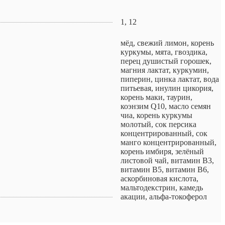
1, 12
мёд, свежий лимон, корень
куркумы, мята, гвоздика,
перец душистый горошек,
магния лактат, куркумин,
пиперин, цинка лактат, вода
питьевая, инулин цикория,
корень маки, таурин,
коэнзим Q10, масло семян
чиа, корень куркумы
молотый, сок персика
концентрированный, сок
манго концентрированный,
корень имбиря, зелёный
листовой чай, витамин B3,
витамин B5, витамин B6,
аскорбиновая кислота,
мальтодекстрин, камедь
акации, альфа-токоферол