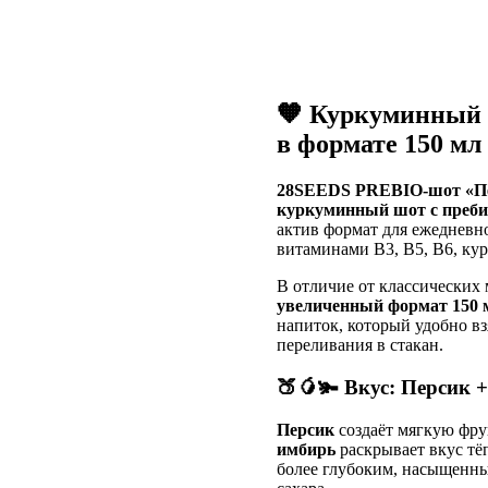
🧡 Куркуминный 
в формате 150 мл
28SEEDS PREBIO-шот «Пе
куркуминный шот с преб
актив формат для ежедневно
витаминами B3, B5, B6, ку
В отличие от классических
увеличенный формат 150 
напиток, который удобно вз
переливания в стакан.
🍑🥭🫚 Вкус: Персик 
Персик
создаёт мягкую фру
имбирь
раскрывает вкус тё
более глубоким, насыщенны