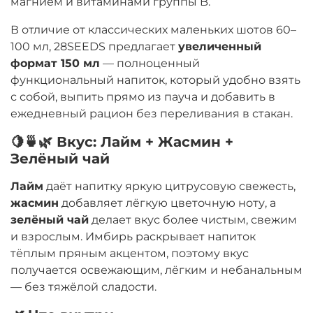
магнием и витаминами группы B.
В отличие от классических маленьких шотов 60–
100 мл, 28SEEDS предлагает
увеличенный
формат 150 мл
— полноценный
функциональный напиток, который удобно взять
с собой, выпить прямо из пауча и добавить в
ежедневный рацион без переливания в стакан.
🍋🍵🌿 Вкус: Лайм + Жасмин +
Зелёный чай
Лайм
даёт напитку яркую цитрусовую свежесть,
жасмин
добавляет лёгкую цветочную ноту, а
зелёный чай
делает вкус более чистым, свежим
и взрослым. Имбирь раскрывает напиток
тёплым пряным акцентом, поэтому вкус
получается освежающим, лёгким и небанальным
— без тяжёлой сладости.