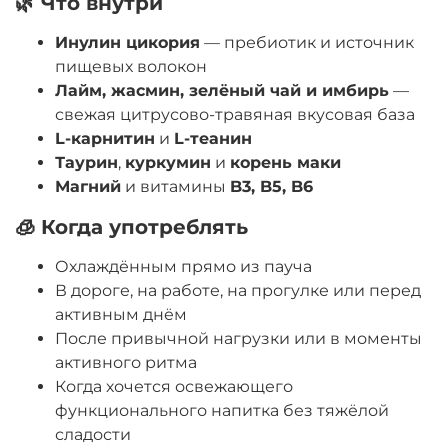
🌿 Что внутри
Инулин цикория
— пребиотик и источник
пищевых волокон
Лайм, жасмин, зелёный чай и имбирь
—
свежая цитрусово-травяная вкусовая база
L-карнитин
и
L-теанин
Таурин
,
куркумин
и
корень маки
Магний
и витамины
B3, B5, B6
🧊 Когда употреблять
Охлаждённым прямо из пауча
В дороге, на работе, на прогулке или перед
активным днём
После привычной нагрузки или в моменты
активного ритма
Когда хочется освежающего
функционального напитка без тяжёлой
сладости