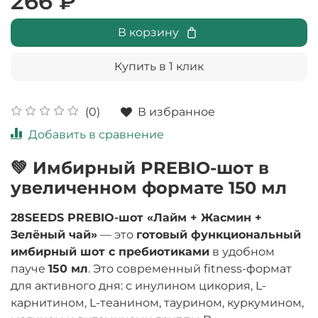
266 ₽
В корзину
Купить в 1 клик
В избранное
(0)
Добавить в сравнение
💚 Имбирный PREBIO-шот в
увеличенном формате 150 мл
28SEEDS PREBIO-шот «Лайм + Жасмин +
Зелёный чай»
— это
готовый функциональный
имбирный шот с пребиотиками
в удобном
пауче
150 мл
. Это современный fitness-формат
для активного дня: с инулином цикория, L-
карнитином, L-теанином, таурином, куркумином,