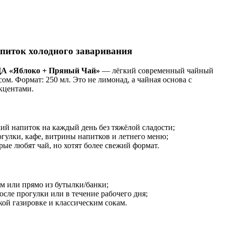
апиток холодного заваривания
 «Яблоко + Пряный Чай»
— лёгкий современный чайный
м. Формат: 250 мл. Это не лимонад, а чайная основа с
кцентами.
гкий напиток на каждый день без тяжёлой сладости;
огулки, кафе, витрины напитков и летнего меню;
рые любят чай, но хотят более свежий формат.
м или прямо из бутылки/банки;
осле прогулки или в течение рабочего дня;
кой газировке и классическим сокам.