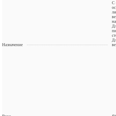
С 
ос
ли
ве
на
Д
пи
ст
Дл
Назначение
ве