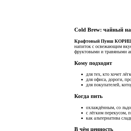
Cold Brew: чайный н
Крафтовый Пунш КОРИЦА
напиток с освежающим вкусо
фруктовыми и травяными а
Кому подходит
для тех, кто хочет лё
для офиса, дороги, пр
для покупателей, кото
Когда пить
охлаждённым, со льдо
с лёгким перекусом, п
как альтернатива слад
В чём ценность