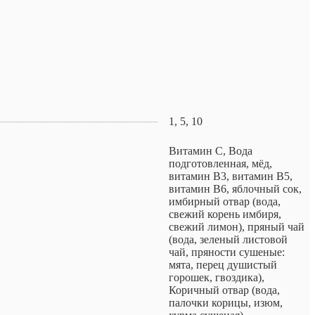
1, 5, 10
Витамин С, Вода
подготовленная, мёд,
витамин В3, витамин В5,
витамин В6, яблочный сок,
имбирный отвар (вода,
свежий корень имбиря,
свежий лимон), пряный чай
(вода, зеленый листовой
чай, пряности сушеные:
мята, перец душистый
горошек, гвоздика),
Коричный отвар (вода,
палочки корицы, изюм,