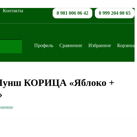
Контакты
8 981 006 06 42
8 999 204 00 65
Профиль
Сравнение
Избранное
Корзина
Пунш КОРИЦА «Яблоко +
»
внение
В корзину