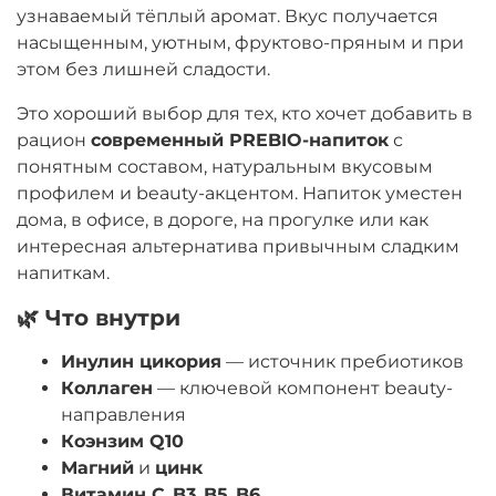
узнаваемый тёплый аромат. Вкус получается
насыщенным, уютным, фруктово-пряным и при
этом без лишней сладости.
Это хороший выбор для тех, кто хочет добавить в
рацион
современный PREBIO-напиток
с
понятным составом, натуральным вкусовым
профилем и beauty-акцентом. Напиток уместен
дома, в офисе, в дороге, на прогулке или как
интересная альтернатива привычным сладким
напиткам.
🌿 Что внутри
Инулин цикория
— источник пребиотиков
Коллаген
— ключевой компонент beauty-
направления
Коэнзим Q10
Магний
и
цинк
Витамин C
,
B3
,
B5
,
B6