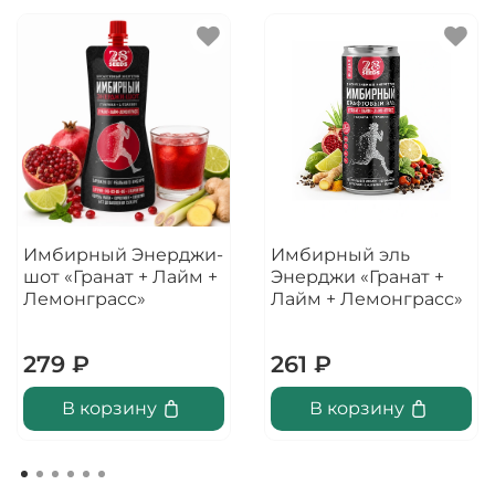
Имбирный Энерджи-
Имбирный эль
шот «Гранат + Лайм +
Энерджи «Гранат +
Лемонграсс»
Лайм + Лемонграсс»
279 ₽
261 ₽
В корзину
В корзину