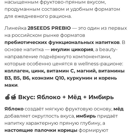
насыщенным фруктово-пряным вкусом,
продуманным составом и удобным форматом
для ежедневного рациона.
Линейка
28SEEDS PREBIO
— это один из первых
на российском рынке форматов
пребиотических функциональных напитков
. В
основе напитка —
инулин цикория
, а beauty-
направление подчёркнуто компонентами,
которые особенно ценятся в wellness-рационе:
коллаген, цинк, витамин C, магний, витамины
B3, B5, B6, коэнзим Q10, куркумин и корень
маки
.
🍎🍯 Вкус: Яблоко + Мёд + Имбирь
Яблоко
создаёт мягкую фруктовую основу,
мёд
добавляет округлость вкуса,
имбирь
придаёт
напитку характерную пряную глубину, а
настоящие палочки корицы
формируют