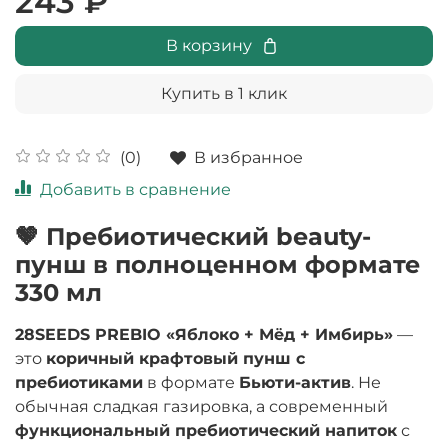
243 ₽
В корзину
Купить в 1 клик
В избранное
(0)
Добавить в сравнение
🤎 Пребиотический beauty-
пунш в полноценном формате
330 мл
28SEEDS PREBIO «Яблоко + Мёд + Имбирь»
—
это
коричный крафтовый пунш с
пребиотиками
в формате
Бьюти-актив
. Не
обычная сладкая газировка, а современный
функциональный пребиотический напиток
с