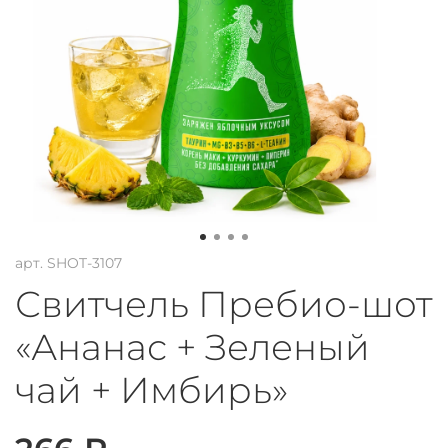
арт.
SHOT-3107
Свитчель Пребио-шот
«Ананас + Зеленый
чай + Имбирь»