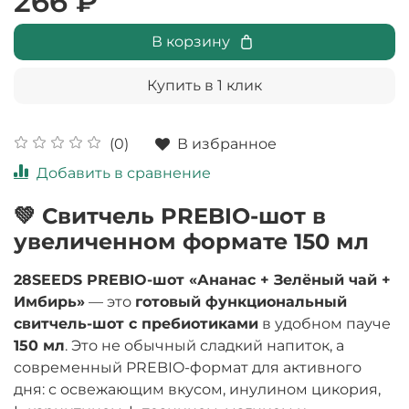
266 ₽
В корзину
Купить в 1 клик
В избранное
(0)
Добавить в сравнение
💚 Свитчель PREBIO-шот в
увеличенном формате 150 мл
28SEEDS PREBIO-шот «Ананас + Зелёный чай +
Имбирь»
— это
готовый функциональный
свитчель-шот с пребиотиками
в удобном пауче
150 мл
. Это не обычный сладкий напиток, а
современный PREBIO-формат для активного
дня: с освежающим вкусом, инулином цикория,