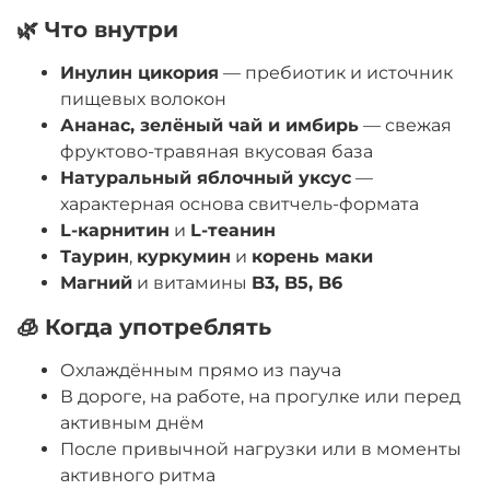
🌿 Что внутри
Инулин цикория
— пребиотик и источник
пищевых волокон
Ананас, зелёный чай и имбирь
— свежая
фруктово-травяная вкусовая база
Натуральный яблочный уксус
—
характерная основа свитчель-формата
L-карнитин
и
L-теанин
Таурин
,
куркумин
и
корень маки
Магний
и витамины
B3, B5, B6
🧊 Когда употреблять
Охлаждённым прямо из пауча
В дороге, на работе, на прогулке или перед
активным днём
После привычной нагрузки или в моменты
активного ритма