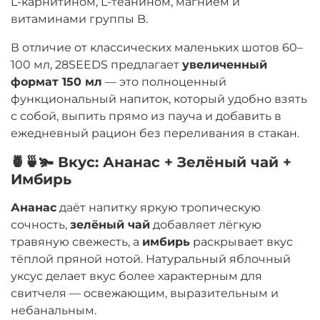
L-карнитином, L-теанином, магнием и
витаминами группы B.
В отличие от классических маленьких шотов 60–
100 мл, 28SEEDS предлагает
увеличенный
формат 150 мл
— это полноценный
функциональный напиток, который удобно взять
с собой, выпить прямо из пауча и добавить в
ежедневный рацион без переливания в стакан.
🍍🍵🫚 Вкус: Ананас + Зелёный чай +
Имбирь
Ананас
даёт напитку яркую тропическую
сочность,
зелёный чай
добавляет лёгкую
травяную свежесть, а
имбирь
раскрывает вкус
тёплой пряной нотой. Натуральный яблочный
уксус делает вкус более характерным для
свитчеля — освежающим, выразительным и
небанальным.