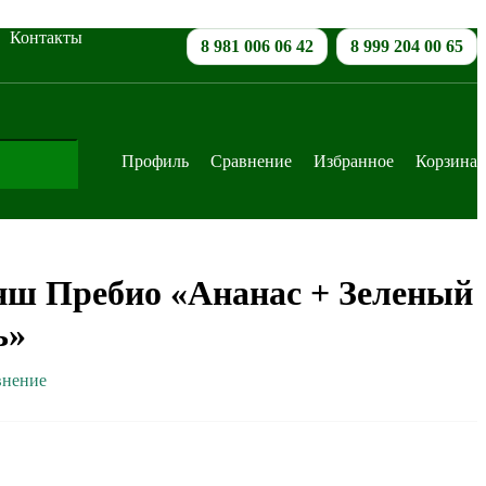
Контакты
8 981 006 06 42
8 999 204 00 65
Профиль
Сравнение
Избранное
Корзина
нш Пребио «Ананас + Зеленый
ь»
внение
В корзину