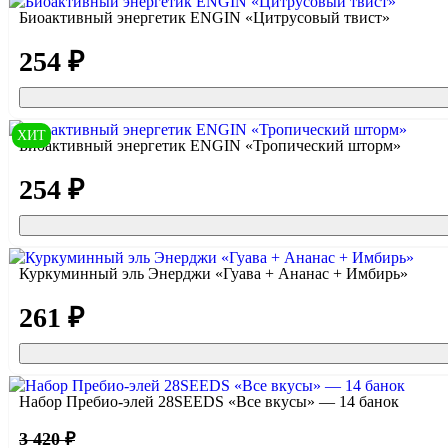
Биоактивный энергетик ENGIN «Цитрусовый твист»
254 ₽
ХИТ
Биоактивный энергетик ENGIN «Тропический шторм»
254 ₽
Куркуминный эль Энерджи «Гуава + Ананас + Имбирь»
261 ₽
Набор Пребио-элей 28SEEDS «Все вкусы» — 14 банок
3 420 ₽