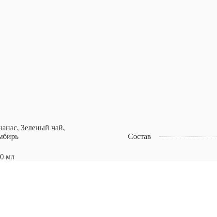
анас, Зеленый чай,
мбирь
Состав
0 мл