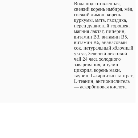
Вода подготовленная,
свежий корень имбиря, мёд,
свежий лимон, корень
куркумы, мята, гвоздика,
перец душистый горошек,
магния лактат, пиперин,
витамин В3, витамин В5,
витамин В6, ананасовый
сок, натуральный яблочный
уксус, Зеленый листовой
чай 24 часа холодного
заваривания, инулин
цикория, корень маки,
таурин, L-карнитин тартрат,
L-теанин, антиокислитель
— аскорбиновая кислота