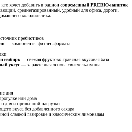
 кто хочет добавить в рацион
современный PREBIO-напиток
ежающий, среднегазированный, удобный для офиса, дороги,
 домашнего холодильника.
сточник пребиотиков
ин
— компоненты фитнес-формата
аки
 и имбирь
— свежая фруктово-травяная вкусовая база
ый уксус
— характерная основа свитчель-пунша
6
ие дня
 прогулке или дома
го дня и привычной нагрузки
ющего вкуса без добавленного сахара
чной сладкой газировке и классическим лимонадам