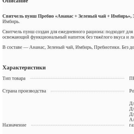
Описание
Свитчель пунш Пребио «Ананас + Зеленый чай + Имбирь», 
Имбирь.
Свитчель пунш создан для ежедневного рациона: подходит для 
освежающий функциональный напиток без тяжёлого вкуса и л
В составе — Ананас, Зеленый чай, Имбирь, Пребиотики. Без д
Характеристики
Тип товара
П
Страна производства
Ро
Дл
Дл
Дл
Ал
Назначение
га