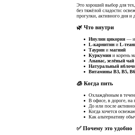
Это хороший выбор для тех,
без тяжёлой сладости: осв
прогулки, активного дня и
🌿 Что внутри
Инулин цикория
— и
L-карнитин
и
L-теан
Таурин
и
магний
Куркумин
и корень м
Ананас, зелёный чай
Натуральный яблочн
Витамины B3, B5, B
🧊 Когда пить
Охлаждённым в течен
В офисе, в дороге, на
До или после активно
Когда хочется освежа
Как альтернативу обы
✅ Почему это удобно