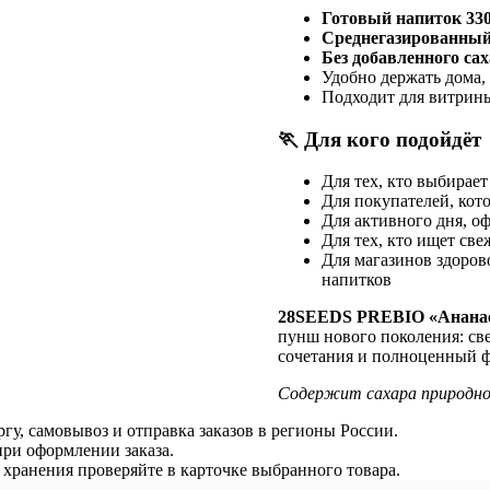
Готовый напиток 33
Среднегазированны
Без добавленного са
Удобно держать дома,
Подходит для витрины
🏃 Для кого подойдёт
Для тех, кто выбирае
Для покупателей, ко
Для активного дня, оф
Для тех, кто ищет св
Для магазинов здоров
напитков
28SEEDS PREBIO «Ананас
пунш нового поколения: св
сочетания и полноценный ф
Содержит сахара природно
гу, самовывоз и отправка заказов в регионы России.
ри оформлении заказа.
я хранения проверяйте в карточке выбранного товара.