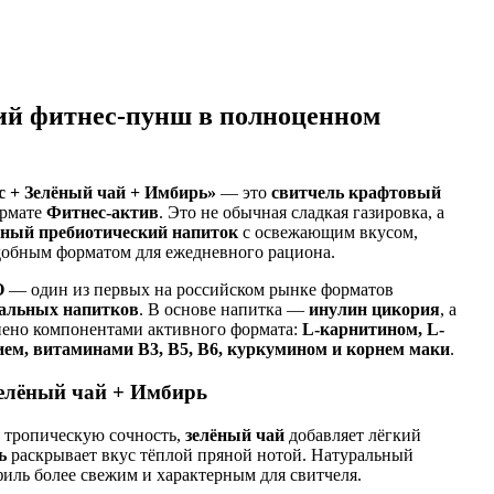
ий фитнес-пунш в полноценном
 + Зелёный чай + Имбирь»
— это
свитчель крафтовый
рмате
Фитнес-актив
. Это не обычная сладкая газировка, а
ный пребиотический напиток
с освежающим вкусом,
добным форматом для ежедневного рациона.
O
— один из первых на российском рынке форматов
альных напитков
. В основе напитка —
инулин цикория
, а
нено компонентами активного формата:
L-карнитином, L-
ием, витаминами B3, B5, B6, куркумином и корнем маки
.
Зелёный чай + Имбирь
 тропическую сочность,
зелёный чай
добавляет лёгкий
ь
раскрывает вкус тёплой пряной нотой. Натуральный
иль более свежим и характерным для свитчеля.