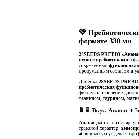
💚 Пребиотическ
формате 330 мл
28SEEDS PREBIO «Ананас
пунш с пребиотиками
в фо
современный
функциональ
продуманным составом и у
Линейка
28SEEDS PREBI
пребиотических функцион
фитнес-направление допол
теанином, таурином, магн
🍍🍵 Вкус: Ананас + 
Ананас
даёт напитку яркую
травяной характер, а
имбир
яблочный уксус делает проф